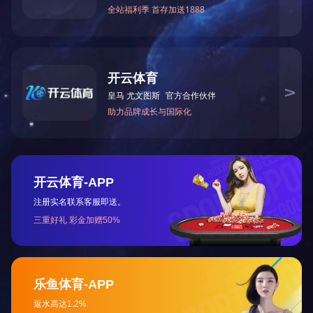
扫一扫，关注我们
扫一扫，手机访问
COPYRIGHT © HNYUANRUI.COM ALL RIGHTS RESERVED.
HTH.COM-华
体会（中国）
版权所有
湘ICP备16017744号
HTH.COM-华
企业概况
产品中心
联系我们