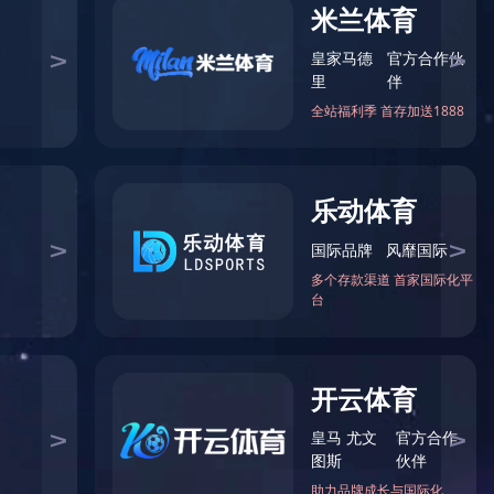
当前位置：
HTH.COM-华体会（中国）
>
企业概况
>
专利证书
停车场