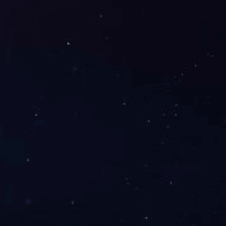
网站导航
企业概况
新闻中心
产品展示
工程案列
产品优势
合作加盟
服务支持
联系我们