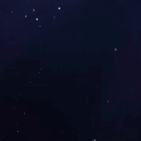
上一篇：
一
下一篇：
一
联系我们
HTH.COM-华体会（中国）
网址：www.traveller653.com
邮编：414300
服务热线：400-822-8286
销售热线：13707400505