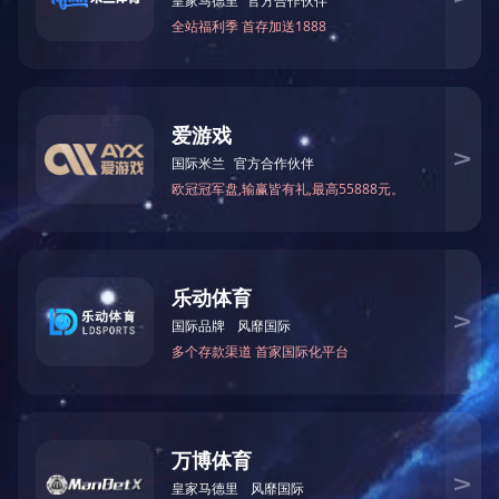
上一篇：
PJSL型三层 简易升降类机械式停车设备 特种设备型式试验合格证
下一篇：
营业执照
企业概况
新闻中心
产品展示
工程案列
产品优势
合作加
盟
服务支持
联系我们