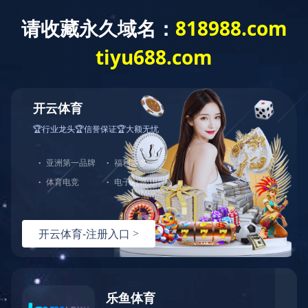
咨询热线：
400-8228-286
Toggle
navigati
企业概况
远瑞资质
PSHL型三层 升降横移类机械式停车设备 特
种设备型式试验合格证