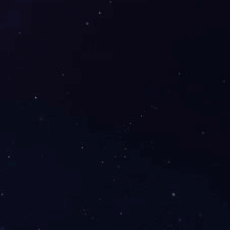
网站导航
企业概况
新闻中心
产品展示
工程案列
产品优势
合作加盟
服务支持
联系我们