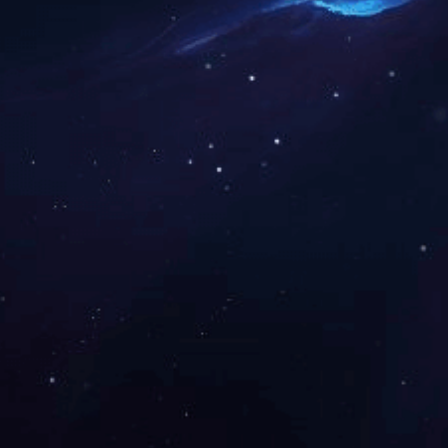
上一篇：
1
下一篇：
车
联系我们
HTH.COM-华体会（中国）
网址：www.traveller653.com
邮编：414300
服务热线：400-822-8286
销售热线：13707400505
电话：0730-3798128